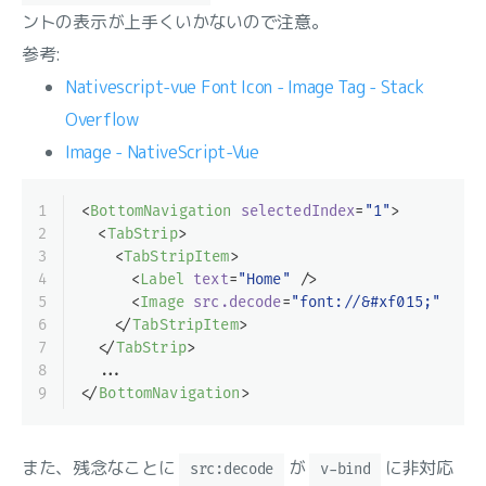
ントの表示が上手くいかないので注意。
参考:
Nativescript-vue Font Icon - Image Tag - Stack
Overflow
Image - NativeScript-Vue
1
<
BottomNavigation
selectedIndex
=
"1"
>
2
<
TabStrip
>
3
<
TabStripItem
>
4
<
Label
text
=
"Home"
 />
5
<
Image
src.decode
=
"font://&#xf015;"
clas
6
</
TabStripItem
>
7
</
TabStrip
>
8
  ...
9
</
BottomNavigation
>
また、残念なことに
が
に非対応
src:decode
v-bind