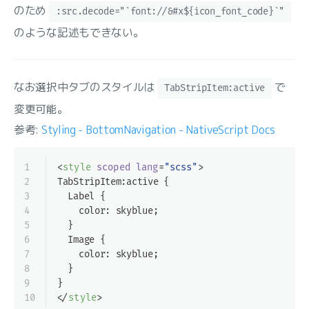
のため
:src.decode="`font://&#x${icon_font_code}`"
のような記述もできない。
なお選択中タブのスタイルは
で
TabStripItem:active
変更可能。
参考:
Styling - BottomNavigation - NativeScript Docs
1
<
style
scoped
lang
=
"scss"
>
2
TabStripItem
:active
 {
3
  Label {
4
    color: skyblue;
5
  }
6
  Image {
7
    color: skyblue;
8
  }
9
}
10
</
style
>