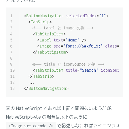
となっている。
1
<
BottomNavigation
selectedIndex
=
"1"
>
2
<
TabStrip
>
3
<!-- Label と Image の例 -->
4
<
TabStripItem
>
5
<
Label
text
=
"Home"
 />
6
<
Image
src
=
"font://&#xf015;"
class
=
"fas
7
</
TabStripItem
>
8
9
<!-- title と iconSource の例 -->
10
<
TabStripItem
title
=
"Search"
iconSource
=
"
11
</
TabStrip
>
12
  ...
13
</
BottomNavigation
>
素の NativeScript であれば上記で問題ないようだが、
NativeScript-Vue の場合は以下のように
で記述しなければアイコンフォ
<Image src.decode />