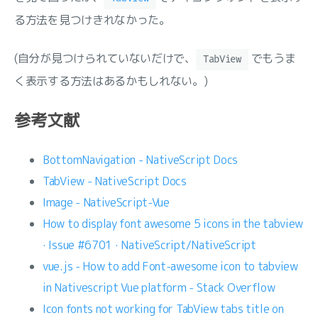
る方法を見つけきれなかった。
(自分が見つけられていないだけで、
でもうま
TabView
く表示する方法はあるかもしれない。)
参考文献
BottomNavigation - NativeScript Docs
TabView - NativeScript Docs
Image - NativeScript-Vue
How to display font awesome 5 icons in the tabview
· Issue #6701 · NativeScript/NativeScript
vue.js - How to add Font-awesome icon to tabview
in Nativescript Vue platform - Stack Overflow
Icon fonts not working for TabView tabs title on