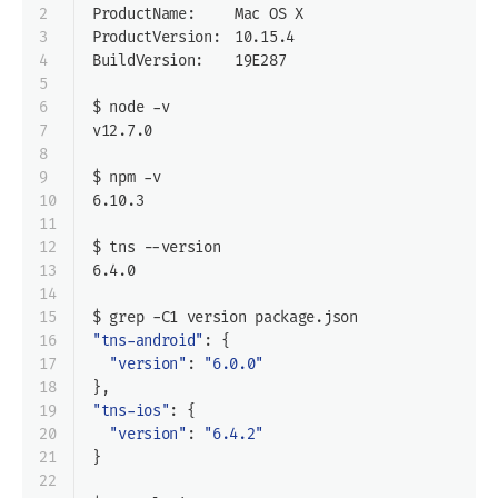
2
ProductName:	Mac OS X
3
ProductVersion:	10.15.4
4
BuildVersion:	19E287
5
6
$ node -v
7
v12.7.0
8
9
$ npm -v
10
6.10.3
11
12
$ tns --version
13
6.4.0
14
15
$ grep -C1 version package.json
16
"tns-android"
: {
17
"version"
: 
"6.0.0"
18
},
19
"tns-ios"
: {
20
"version"
: 
"6.4.2"
21
}
22