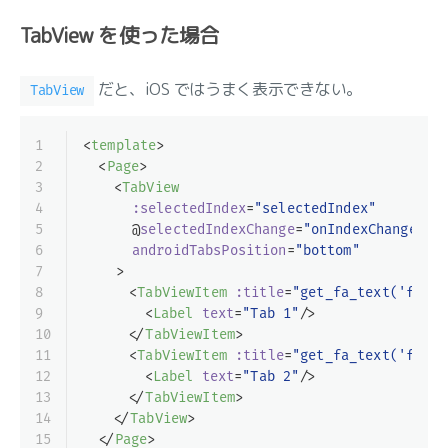
TabView を使った場合
だと、iOS ではうまく表示できない。
TabView
1
<
template
>
2
<
Page
>
3
<
TabView
4
:selectedIndex
=
"selectedIndex"
5
      @
selectedIndexChange
=
"onIndexChange"
6
androidTabsPosition
=
"bottom"
7
    >
8
<
TabViewItem
:title
=
"get_fa_text('fa-ho
9
<
Label
text
=
"Tab 1"
/>
10
</
TabViewItem
>
11
<
TabViewItem
:title
=
"get_fa_text('fa-hi
12
<
Label
text
=
"Tab 2"
/>
13
</
TabViewItem
>
14
</
TabView
>
15
</
Page
>