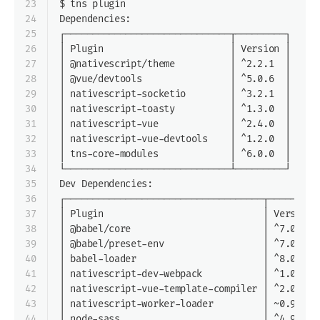
23
$ tns plugin
24
Dependencies:
25
┌──────────────────────────────┬─────────┐
26
│ Plugin                       │ Version │
27
│ @nativescript/theme          │ ^2.2.1  │
28
│ @vue/devtools                │ ^5.0.6  │
29
│ nativescript-socketio        │ ^3.2.1  │
30
│ nativescript-toasty          │ ^1.3.0  │
31
│ nativescript-vue             │ ^2.4.0  │
32
│ nativescript-vue-devtools    │ ^1.2.0  │
33
│ tns-core-modules             │ ^6.0.0  │
34
└──────────────────────────────┴─────────┘
35
Dev Dependencies:
36
┌────────────────────────────────────┬─────────
37
│ Plugin                             │ Version 
38
│ @babel/core                        │ ^7.0.0  
39
│ @babel/preset-env                  │ ^7.0.0  
40
│ babel-loader                       │ ^8.0.2  
41
│ nativescript-dev-webpack           │ ^1.0.0  
42
│ nativescript-vue-template-compiler │ ^2.0.0  
43
│ nativescript-worker-loader         │ ~0.9.0  
44
│ node-sass                          │ ^4.9.2  