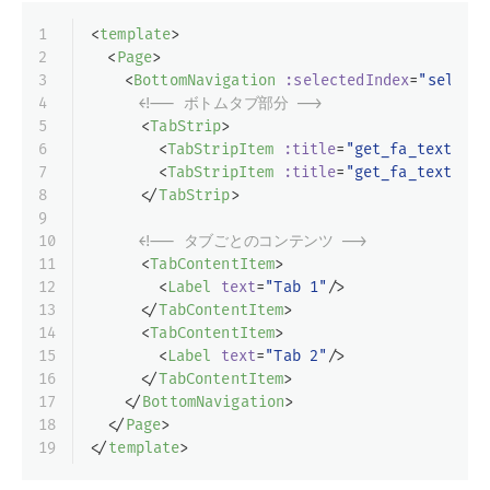
1
<
template
>
2
<
Page
>
3
<
BottomNavigation
:selectedIndex
=
"selecte
4
<!-- ボトムタブ部分 -->
5
<
TabStrip
>
6
<
TabStripItem
:title
=
"get_fa_text('fa
7
<
TabStripItem
:title
=
"get_fa_text('fa
8
</
TabStrip
>
9
10
<!-- タブごとのコンテンツ -->
11
<
TabContentItem
>
12
<
Label
text
=
"Tab 1"
/>
13
</
TabContentItem
>
14
<
TabContentItem
>
15
<
Label
text
=
"Tab 2"
/>
16
</
TabContentItem
>
17
</
BottomNavigation
>
18
</
Page
>
19
</
template
>