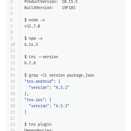
3
ProductVersion:	10.15.5
4
BuildVersion:	19F101
5
6
$ node -v
7
v12.7.0
8
9
$ npm -v
10
6.14.5
11
12
$ tns --version
13
6.7.8
14
15
$ grep -C1 version package.json
16
"tns-android"
: {
17
"version"
: 
"6.5.1"
18
},
19
"tns-ios"
: {
20
"version"
: 
"6.5.1"
21
}
22
23
$ tns plugin
24
Dependencies: