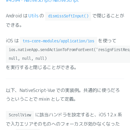
#4594 · NativeScript/NativeScript
Android は
Utils
の
で閉じることが
dismissSoftInput()
できる。
iOS は
を使って
tns-core-modules/application/ios
ios.nativeApp.sendActionToFromForEvent('resignFirstRes
null, null, null)
を実行すると閉じることができる。
以下、NativeScript-Vue での実装例。共通的に使うだろ
うということで mixin として定義。
に該当ハンドラを設定すると、iOS 12.x 系
ScrollView
で入力エリアそのものへのフォーカスが効かなくなった