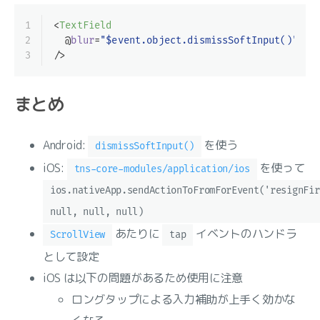
1
<
TextField
2
  @
blur
=
"$event.object.dismissSoftInput()"
3
/>
まとめ
Android:
を使う
dismissSoftInput()
iOS:
を使って
tns-core-modules/application/ios
ios.nativeApp.sendActionToFromForEvent('resignFir
null, null, null)
あたりに
イベントのハンドラ
ScrollView
tap
として設定
iOS は以下の問題があるため使用に注意
ロングタップによる入力補助が上手く効かな