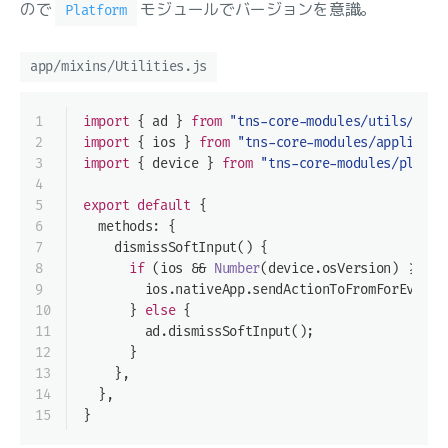
ので
モジュールでバージョンを意識。
Platform
app/mixins/Utilities.js
1
import
 { ad } 
from
"tns-core-modules/utils/util
2
import
 { ios } 
from
"tns-core-modules/applicati
3
import
 { device } 
from
"tns-core-modules/platfo
4
5
export
default
 {
6
  methods: {
7
    dismissSoftInput() {
8
if
 (ios && 
Number
(device.osVersion) >= 
13
9
        ios.nativeApp.sendActionToFromForEvent(
10
      } 
else
 {
11
        ad.dismissSoftInput();
12
      }
13
    },
14
  },
15
}