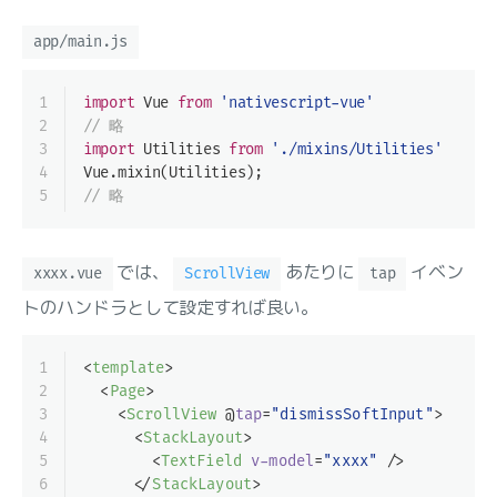
app/main.js
1
import
 Vue 
from
'nativescript-vue'
2
// 略
3
import
 Utilities 
from
'./mixins/Utilities'
4
Vue.mixin(Utilities);
5
// 略
では、
あたりに
イベン
xxxx.vue
ScrollView
tap
トのハンドラとして設定すれば良い。
1
<
template
>
2
<
Page
>
3
<
ScrollView
 @
tap
=
"dismissSoftInput"
>
4
<
StackLayout
>
5
<
TextField
v-model
=
"xxxx"
 />
6
</
StackLayout
>