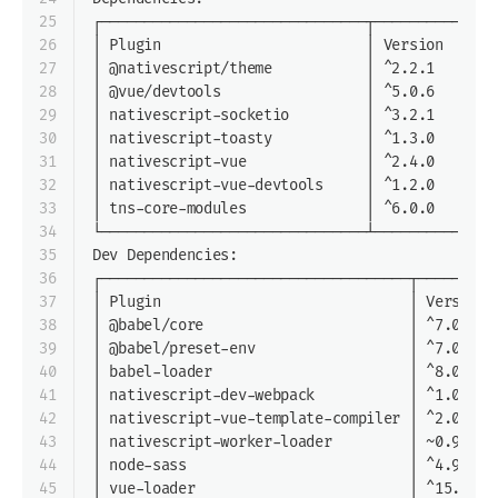
25
┌───────────────────────────────┬──────────────
26
│ Plugin                        │ Version      
27
│ @nativescript/theme           │ ^2.2.1       
28
│ @vue/devtools                 │ ^5.0.6       
29
│ nativescript-socketio         │ ^3.2.1       
30
│ nativescript-toasty           │ ^1.3.0       
31
│ nativescript-vue              │ ^2.4.0       
32
│ nativescript-vue-devtools     │ ^1.2.0       
33
│ tns-core-modules              │ ^6.0.0       
34
└───────────────────────────────┴──────────────
35
Dev Dependencies:
36
┌────────────────────────────────────┬─────────
37
│ Plugin                             │ Version 
38
│ @babel/core                        │ ^7.0.0  
39
│ @babel/preset-env                  │ ^7.0.0  
40
│ babel-loader                       │ ^8.0.2  
41
│ nativescript-dev-webpack           │ ^1.0.0  
42
│ nativescript-vue-template-compiler │ ^2.0.0  
43
│ nativescript-worker-loader         │ ~0.9.0  
44
│ node-sass                          │ ^4.9.2  
45
│ vue-loader                         │ ^15.4.0 