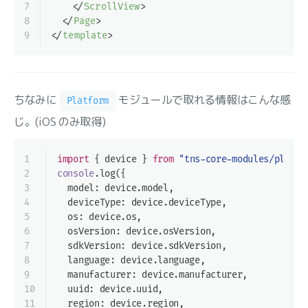
7
</
ScrollView
>
8
</
Page
>
9
</
template
>
ちなみに
モジュールで取れる情報はこんな感
Platform
じ。(iOS のみ取得)
1
import
 { device } 
from
"tns-core-modules/platfo
2
console
.log({
3
  model: device.model,
4
  deviceType: device.deviceType,
5
  os: device.os,
6
  osVersion: device.osVersion,
7
  sdkVersion: device.sdkVersion,
8
  language: device.language,
9
  manufacturer: device.manufacturer,
10
  uuid: device.uuid,
11
  region: device.region,