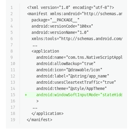
1
 <?xml version="1.0" encoding="utf-8"?>
2
 <manifest xmlns:android="http://schemas.androi
3
   package="__PACKAGE__"
4
   android:versionCode="100xx"
5
   android:versionName="1.0"
6
   xmlns:tools="http://schemas.android.com/tool
7
   ...
8
   <application
9
     android:name="com.tns.NativeScriptApplicat
10
     android:allowBackup="true"
11
     android:icon="@drawable/icon"
12
     android:label="@string/app_name"
13
     android:usesCleartextTraffic="true"
14
     android:theme="@style/AppTheme"
15
+    android:windowSoftInputMode="stateHidden |
16
     >
17
   ...
18
   </application>
19
 </manifest>