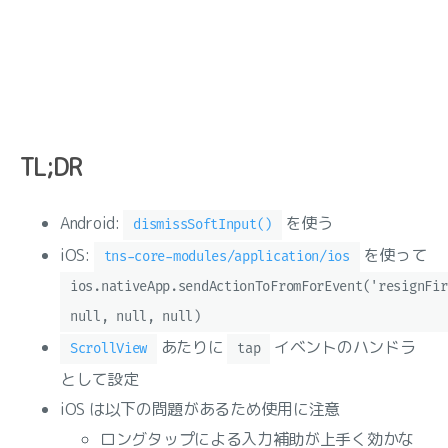
TL;DR
Android:
を使う
dismissSoftInput()
iOS:
を使って
tns-core-modules/application/ios
ios.nativeApp.sendActionToFromForEvent('resignFir
null, null, null)
あたりに
イベントのハンドラ
ScrollView
tap
として設定
iOS は以下の問題があるため使用に注意
ロングタップによる入力補助が上手く効かな