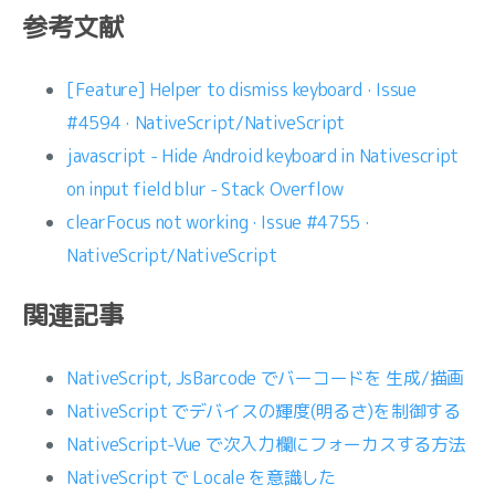
参考文献
[Feature] Helper to dismiss keyboard · Issue
#4594 · NativeScript/NativeScript
javascript - Hide Android keyboard in Nativescript
on input field blur - Stack Overflow
clearFocus not working · Issue #4755 ·
NativeScript/NativeScript
関連記事
NativeScript, JsBarcode でバーコードを 生成/描画
NativeScript でデバイスの輝度(明るさ)を制御する
NativeScript-Vue で次入力欄にフォーカスする方法
NativeScript で Locale を意識した