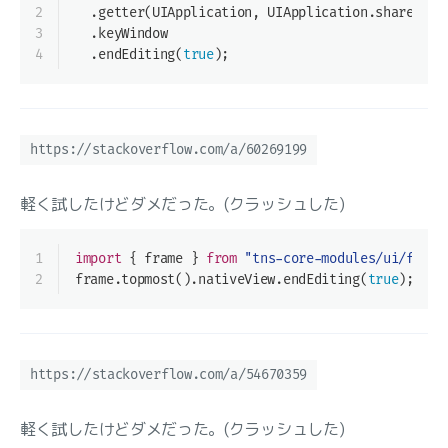
2
  .getter(UIApplication, UIApplication.sharedApp
3
  .keyWindow
4
  .endEditing(
true
);
https://stackoverflow.com/a/60269199
軽く試したけどダメだった。(クラッシュした)
1
import
 { frame } 
from
"tns-core-modules/ui/frame
2
frame.topmost().nativeView.endEditing(
true
);
https://stackoverflow.com/a/54670359
軽く試したけどダメだった。(クラッシュした)