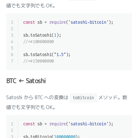
値でも文字列でも OK。
1
const
 sb = 
require
(
'satoshi-bitcoin'
);
2
3
sb.toSatoshi(
1
);
4
//=>100000000
5
6
sb.toSatoshi(
"1.5"
);
7
//=>150000000
BTC ← Satoshi
Satoshi から BTC への変換は
メソッド。数
toBitcoin
値でも文字列でも OK。
1
const
 sb = 
require
(
'satoshi-bitcoin'
);
2
3
sb.toBitcoin(
100000000
);