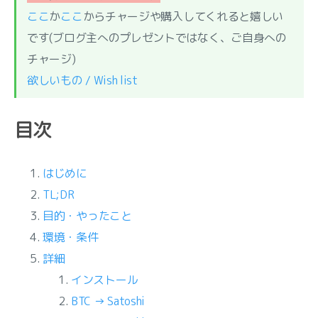
ここ
か
ここ
からチャージや購入してくれると嬉しい
です(ブログ主へのプレゼントではなく、ご自身への
チャージ)
欲しいもの / Wish list
目次
はじめに
TL;DR
目的・やったこと
環境・条件
詳細
インストール
BTC → Satoshi