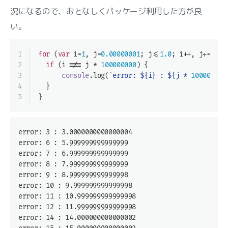
況になるので、おとなしくパッケージ利用した方が良
い。
1
for
 (
var
 i=
1
, j=
0.00000001
; j<=
1.0
; i++, j+=
0.00
2
if
 (i !== j * 
100000000
) {
3
console
.log(
`error: 
${i}
 : 
${j * 
100000000
4
  }
5
}
error: 3 : 3.0000000000000004
error: 6 : 5.999999999999999
error: 7 : 6.999999999999999
error: 8 : 7.999999999999999
error: 9 : 8.999999999999998
error: 10 : 9.999999999999998
error: 11 : 10.999999999999998
error: 12 : 11.999999999999998
error: 14 : 14.000000000000002