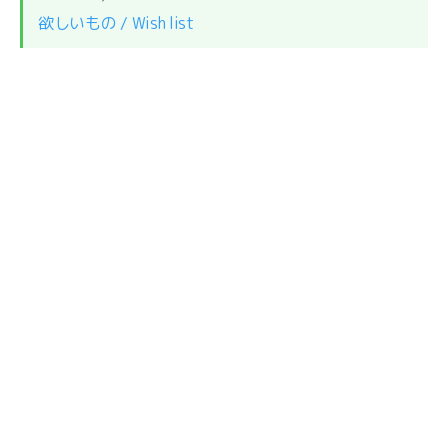
欲しいもの / Wish list