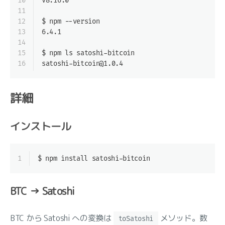
10
v8.16.0
11
12
$ npm --version
13
6.4.1
14
15
$ npm ls satoshi-bitcoin
16
satoshi-bitcoin@1.0.4
詳細
インストール
1
$ npm install satoshi-bitcoin
BTC → Satoshi
BTC から Satoshi への変換は
メソッド。数
toSatoshi