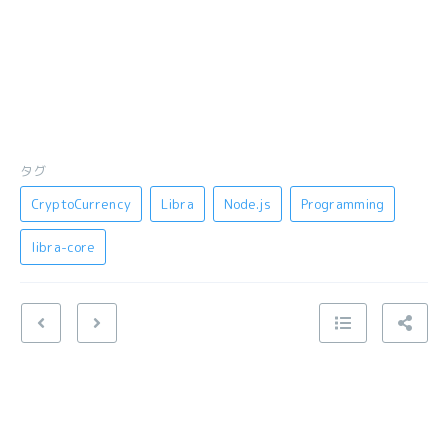
タグ
CryptoCurrency
Libra
Node.js
Programming
libra-core