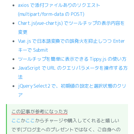
axios で添付ファイルありのリクエスト
(multipart/form-data の POST)
Chart.js(vue-chartjs) でツールチップの表示内容を
変更
Vue.js で日本語変換での誤発火を抑止しつつ Enter
キーで Submit
ツールチップを簡単に表示できる Tippy.js の使い方
JavaScript で URL のクエリパラメータを操作する方
法
jQuery Select2 で、初期値の設定と選択状態のクリ
ア
この記事が参考になった方
ここ
か
ここ
からチャージや購入してくれると嬉しい
です(ブログ主へのプレゼントではなく、ご自身への