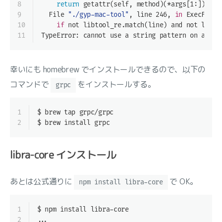
8
return
 getattr(self, method)(*args[1:])
9
  File 
"./gyp-mac-tool"
, line 246, 
in
 ExecFilte
10
if
 not libtool_re.match(line) and not libto
11
TypeError: cannot use a string pattern on a byt
幸いにも homebrew でインストールできるので、以下の
コマンドで
をインストールする。
grpc
1
$ brew tap grpc/grpc
2
$ brew install grpc
libra-core インストール
あとは公式通りに
で OK。
npm install libra-core
1
$ npm install libra-core
2
...