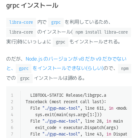
grpc インストール
内で
を利用しているため、
libra-core
grpc
のインストール(
libra-core
npm install libra-core
実行)時にいっしょに
もインストールされる。
grpc
のだが、
Node.js のバージョンが v8 だか v9 だかでない
と、
をインストールできない(らしい)
ので、
gprc
npm
での
インストールは諦める。
grpc
1
  LIBTOOL-STATIC Release/libgrpc.a
2
Traceback (most recent call last):
3
  File 
"./gyp-mac-tool"
, line 611, 
in
 <module>
4
    sys.exit(main(sys.argv[1:]))
5
  File 
"./gyp-mac-tool"
, line 28, 
in
 main
6
    exit_code = executor.Dispatch(args)
7
  File 
"./gyp-mac-tool"
, line 43, 
in
 Dispatch