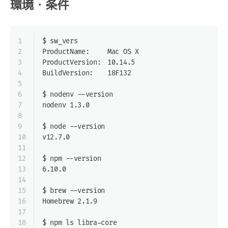
環境・条件
1
$ sw_vers
2
ProductName:	Mac OS X
3
ProductVersion:	10.14.5
4
BuildVersion:	18F132
5
6
$ nodenv --version
7
nodenv 1.3.0
8
9
$ node --version
10
v12.7.0
11
12
$ npm --version
13
6.10.0
14
15
$ brew --version
16
Homebrew 2.1.9
17
18
$ npm ls libra-core