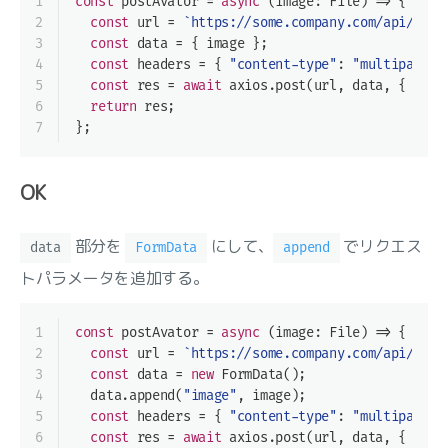
1
const
 postAvator = 
async
 (image: File) => {
2
const
 url = 
`https://some.company.com/api/avat
3
const
 data = { image };
4
const
 headers = { 
"content-type"
: 
"multipart/f
5
const
 res = 
await
 axios.post(url, data, { head
6
return
 res;
7
};
OK
部分を
にして、
でリクエス
data
FormData
append
トパラメータを追加する。
1
const
 postAvator = 
async
 (image: File) => {
2
const
 url = 
`https://some.company.com/api/avat
3
const
 data = 
new
 FormData();
4
  data.append(
"image"
, image);
5
const
 headers = { 
"content-type"
: 
"multipart/f
6
const
 res = 
await
 axios.post(url, data, { head