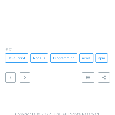
タグ
JavaScript
Node.js
Programming
axios
npm
Copyrights © 2022 r17n. All Rights Reserved.