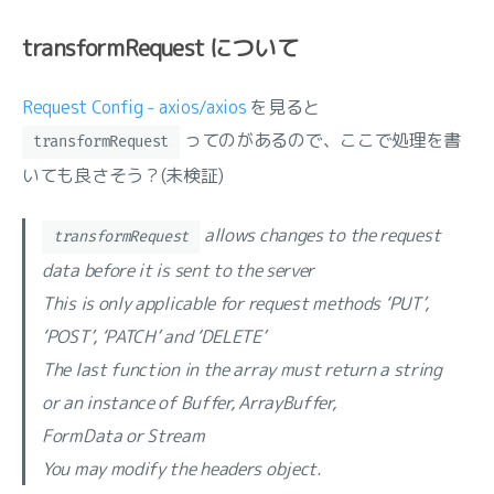
transformRequest について
Request Config - axios/axios
を見ると
ってのがあるので、ここで処理を書
transformRequest
いても良さそう？(未検証)
allows changes to the request
transformRequest
data before it is sent to the server
This is only applicable for request methods ‘PUT’,
‘POST’, ‘PATCH’ and ‘DELETE’
The last function in the array must return a string
or an instance of Buffer, ArrayBuffer,
FormData or Stream
You may modify the headers object.