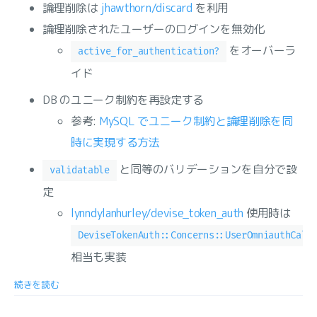
論理削除は
jhawthorn/discard
を利用
論理削除されたユーザーのログインを無効化
をオーバーラ
active_for_authentication?
イド
DB のユニーク制約を再設定する
参考:
MySQL でユニーク制約と論理削除を同
時に実現する方法
と同等のバリデーションを自分で設
validatable
定
lynndylanhurley/devise_token_auth
使用時は
DeviseTokenAuth::Concerns::UserOmniauthCall
相当も実装
続きを読む