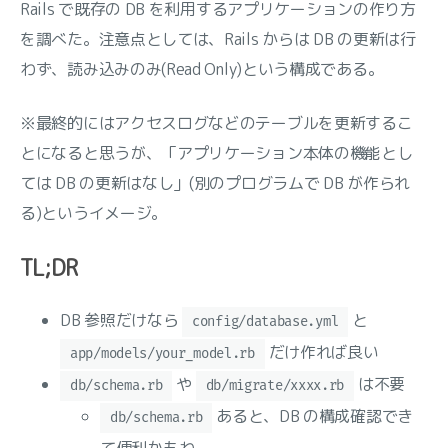
Rails で既存の DB を利用するアプリケーションの作り方
を調べた。注意点としては、Rails からは DB の更新は行
わず、読み込みのみ(Read Only)という構成である。
※最終的にはアクセスログなどのテーブルを更新するこ
とになると思うが、「アプリケーション本体の機能とし
ては DB の更新はなし」(別のプログラムで DB が作られ
る)というイメージ。
TL;DR
DB 参照だけなら
と
config/database.yml
だけ作れば良い
app/models/your_model.rb
や
は不要
db/schema.rb
db/migrate/xxxx.rb
あると、DB の構成確認でき
db/schema.rb