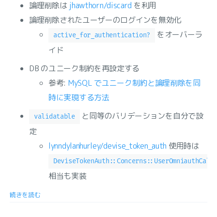
論理削除は
jhawthorn/discard
を利用
論理削除されたユーザーのログインを無効化
をオーバーラ
active_for_authentication?
イド
DB のユニーク制約を再設定する
参考:
MySQL でユニーク制約と論理削除を同
時に実現する方法
と同等のバリデーションを自分で設
validatable
定
lynndylanhurley/devise_token_auth
使用時は
DeviseTokenAuth::Concerns::UserOmniauthCall
相当も実装
続きを読む