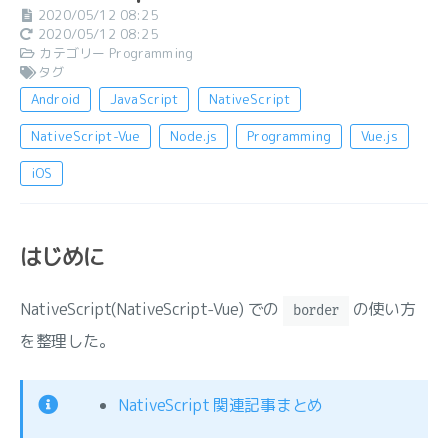
2020/05/12 08:25
2020/05/12 08:25
カテゴリー
Programming
タグ
Android
JavaScript
NativeScript
NativeScript-Vue
Node.js
Programming
Vue.js
iOS
はじめに
NativeScript(NativeScript-Vue) での
の使い方
border
を整理した。
NativeScript 関連記事まとめ