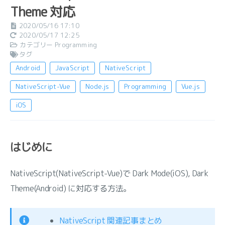
Theme 対応
2020/05/16 17:10
2020/05/17 12:25
カテゴリー
Programming
タグ
Android
JavaScript
NativeScript
NativeScript-Vue
Node.js
Programming
Vue.js
iOS
はじめに
NativeScript(NativeScript-Vue)で Dark Mode(iOS), Dark
Theme(Android) に対応する方法。
NativeScript 関連記事まとめ