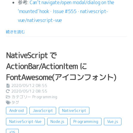
参考:
Can’t navigate/open modal/dialog on the
‘mounted’ hook · Issue #555 · nativescript-
vue/nativescript-vue
続きを読む
NativeScript で
ActionBar/ActionItem に
FontAwesome(アイコンフォント)
2020/05/12 08:55
2020/05/12 08:55
カテゴリー
Programming
タグ
Android
JavaScript
NativeScript
NativeScript-Vue
Node.js
Programming
Vue.js
iOS