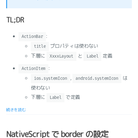
TL;DR
:
ActionBar
プロパティは使わない
title
下層に
と
定義
XxxxLayout
Label
:
ActionItem
,
は
ios.systemIcon
android.systemIcon
使わない
下層に
で定義
Label
続きを読む
NativeScript で border の設定