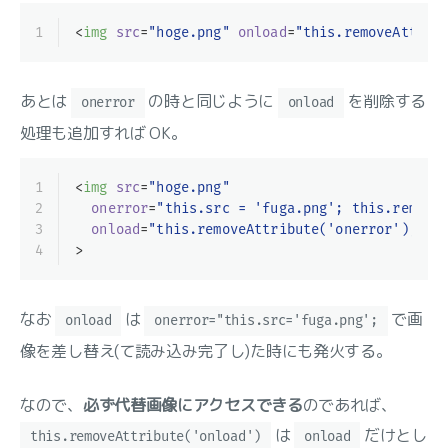
1
<
img
src
=
"hoge.png"
onload
=
"this.removeAttrib
あとは
の時と同じように
を削除する
onerror
onload
処理も追加すれば OK。
1
<
img
src
=
"hoge.png"
2
onerror
=
"this.src = 'fuga.png'; this.remove
3
onload
=
"this.removeAttribute('onerror'); th
4
>
なお
は
で画
onload
onerror="this.src='fuga.png';
像を差し替え(て読み込み完了し)た時にも発火する。
なので、
必ず代替画像にアクセスできる
のであれば、
は
だけとし
this.removeAttribute('onload')
onload