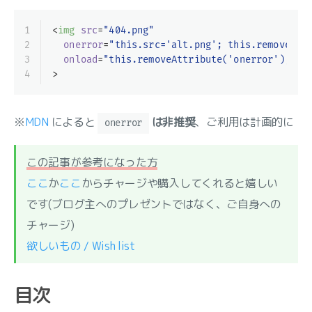
1
<
img
src
=
"404.png"
2
onerror
=
"this.src='alt.png'; this.removeAtt
3
onload
=
"this.removeAttribute('onerror'); th
4
>
※
MDN
によると
は非推奨
、ご利用は計画的に
onerror
この記事が参考になった方
ここ
か
ここ
からチャージや購入してくれると嬉しい
です(ブログ主へのプレゼントではなく、ご自身への
チャージ)
欲しいもの / Wish list
目次