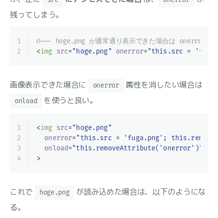
残ってしまう。
1
<!-- hoge.png が通常通り表示できた場合は onerror 
2
<
img
src
=
"hoge.png"
onerror
=
"this.src = 'fuga
画像表示できた場合に
属性を消したい場合は
onerror
を使うと良い。
onload
1
<
img
src
=
"hoge.png"
2
onerror
=
"this.src = 'fuga.png'; this.remove
3
onload
=
"this.removeAttribute('onerror')"
4
>
これで
が読み込めた場合は、以下のようにな
hoge.png
る。