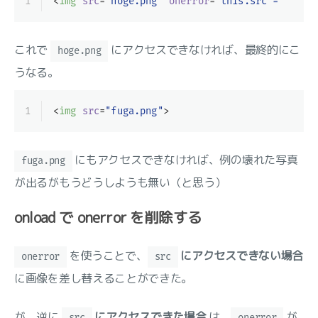
1
<
img
src
=
"hoge.png"
onerror
=
"this.src = 'fuga
これで
にアクセスできなければ、最終的にこ
hoge.png
うなる。
1
<
img
src
=
"fuga.png"
>
にもアクセスできなければ、例の壊れた写真
fuga.png
が出るがもうどうしようも無い（と思う）
onload で onerror を削除する
を使うことで、
にアクセスできない場合
onerror
src
に画像を差し替えることができた。
が、逆に
にアクセスできた場合
は、
が
src
onerror