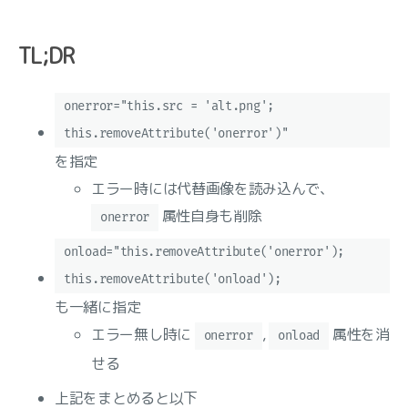
TL;DR
onerror="this.src = 'alt.png';
this.removeAttribute('onerror')"
を指定
エラー時には代替画像を読み込んで、
属性自身も削除
onerror
onload="this.removeAttribute('onerror');
this.removeAttribute('onload');
も一緒に指定
エラー無し時に
,
属性を消
onerror
onload
せる
上記をまとめると以下