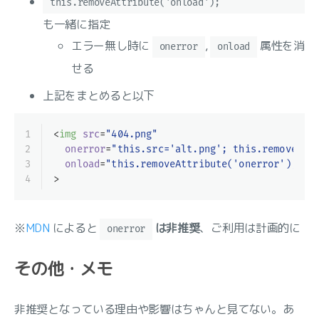
this.removeAttribute('onload');
も一緒に指定
エラー無し時に
,
属性を消
onerror
onload
せる
上記をまとめると以下
1
<
img
src
=
"404.png"
2
onerror
=
"this.src='alt.png'; this.removeAtt
3
onload
=
"this.removeAttribute('onerror'); th
4
>
※
MDN
によると
は非推奨
、ご利用は計画的に
onerror
その他・メモ
非推奨となっている理由や影響はちゃんと見てない。あ