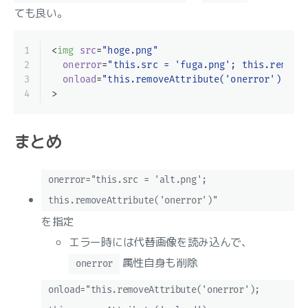
ても良い。
1
<
img
src
=
"hoge.png"
2
onerror
=
"this.src = 'fuga.png'; this.remove
3
onload
=
"this.removeAttribute('onerror'); th
4
>
まとめ
onerror="this.src = 'alt.png';
this.removeAttribute('onerror')"
を指定
エラー時には代替画像を読み込んで、
属性自身も削除
onerror
onload="this.removeAttribute('onerror');