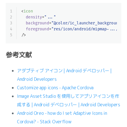
1
<
icon
2
density
=
"..."
3
background
=
"@color/ic_launcher_background"
4
foreground
=
"res/icon/android/mipmap-.../ic_
5
/>
参考文献
アダプティブ アイコン | Android デベロッパー |
Android Developers
Customize app icons - Apache Cordova
Image Asset Studio を使用してアプリアイコンを作
成する | Android デベロッパー | Android Developers
Android Oreo - how do I set Adaptive Icons in
Cordova? - Stack Overflow