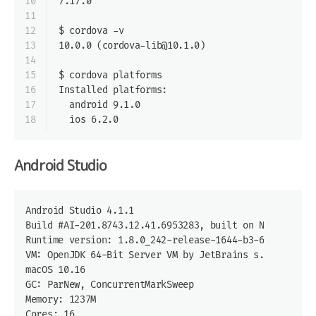
10
7.17.0
11
12
$ cordova -v
13
10.0.0 (cordova-lib@10.1.0)
14
15
$ cordova platforms
16
Installed platforms:
17
  android 9.1.0
18
  ios 6.2.0
Android Studio
Android Studio 4.1.1
Build #AI-201.8743.12.41.6953283, built on November 5
Runtime version: 1.8.0_242-release-1644-b3-6915495 x8
VM: OpenJDK 64-Bit Server VM by JetBrains s.r.o
macOS 10.16
GC: ParNew, ConcurrentMarkSweep
Memory: 1237M
Cores: 16