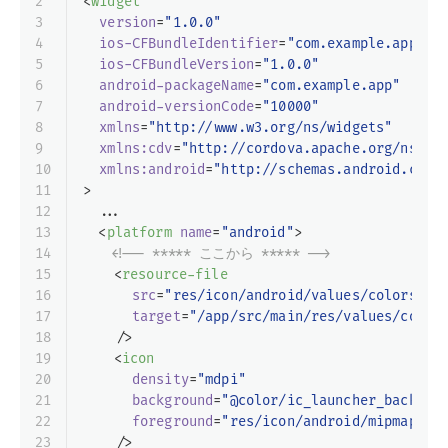
2
<
widget
3
version
=
"1.0.0"
4
ios-CFBundleIdentifier
=
"com.example.app"
5
ios-CFBundleVersion
=
"1.0.0"
6
android-packageName
=
"com.example.app"
7
android-versionCode
=
"10000"
8
xmlns
=
"http://www.w3.org/ns/widgets"
9
xmlns:cdv
=
"http://cordova.apache.org/ns/1.
10
xmlns:android
=
"http://schemas.android.com/
11
>
12
  ...
13
<
platform
name
=
"android"
>
14
<!-- ***** ここから ***** -->
15
<
resource-file
16
src
=
"res/icon/android/values/colors.xm
17
target
=
"/app/src/main/res/values/color
18
    />
19
<
icon
20
density
=
"mdpi"
21
background
=
"@color/ic_launcher_backgro
22
foreground
=
"res/icon/android/mipmap-md
23
    />