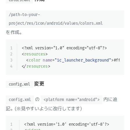
/path-to-your-
project/res/icon/android/values/colors.xml
を作成。
1
<?xml version="1.0" encoding="utf-8"?>
2
<
resources
>
3
<
color
name
=
"ic_launcher_background"
>
#fff
</
c
4
</
resources
>
変更
config.xml
の
内に追
config.xml
<platform name="android">
記。(※見やすいように改行してます)
1
<?xml version='1.0' encoding='utf-8'?>