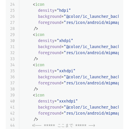
24
<
icon
25
density
=
"hdpi"
26
background
=
"@color/ic_launcher_backgro
27
foreground
=
"res/icon/android/mipmap-hd
28
    />
29
<
icon
30
density
=
"xhdpi"
31
background
=
"@color/ic_launcher_backgro
32
foreground
=
"res/icon/android/mipmap-xh
33
    />
34
<
icon
35
density
=
"xxhdpi"
36
background
=
"@color/ic_launcher_backgro
37
foreground
=
"res/icon/android/mipmap-xx
38
    />
39
<
icon
40
density
=
"xxxhdpi"
41
background
=
"@color/ic_launcher_backgro
42
foreground
=
"res/icon/android/mipmap-xx
43
    />
44
<!-- ***** ここまで ***** -->