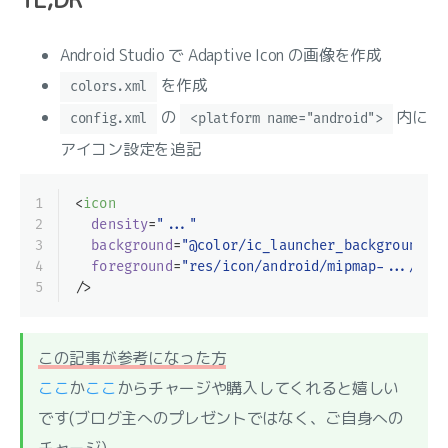
Android Studio で Adaptive Icon の画像を作成
を作成
colors.xml
の
内に
config.xml
<platform name="android">
アイコン設定を追記
1
<
icon
2
density
=
"..."
3
background
=
"@color/ic_launcher_background"
4
foreground
=
"res/icon/android/mipmap-.../ic_
5
/>
この記事が参考になった方
ここ
か
ここ
からチャージや購入してくれると嬉しい
です(ブログ主へのプレゼントではなく、ご自身への