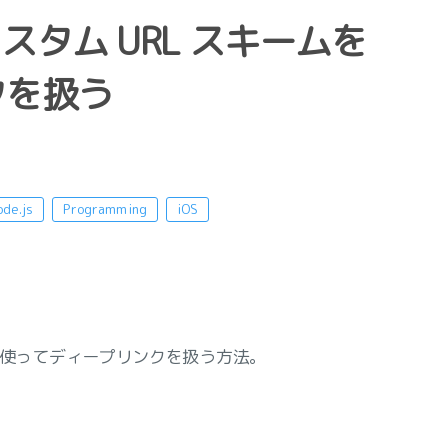
 とカスタム URL スキームを
クを扱う
de.js
Programming
iOS
スキームを使ってディープリンクを扱う方法。