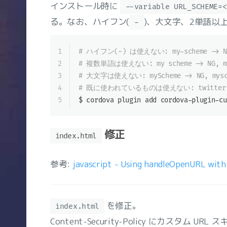
インストール時に
--variable URL_SCHEME=<
る。なお、ハイフン(
)、大文字、2単語以
-
1
# ハイフン(-) は使えない: my-scheme -> NG,
2
# 複数単語は使えない: my scheme -> NG, my
3
# 大文字は使えない: myScheme -> NG, mysch
4
# 既に使われているものは使えない: twitter,
5
$ cordova plugin add cordova-plugin-cu
修正
index.html
参考:
javascript - Using handleOpenURL with
を修正。
index.html
Content-Security-Policy にカスタム U