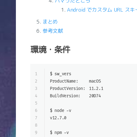
ハマったところ
Android でカスタム URL 
まとめ
参考文献
環境・条件
1
$ sw_vers
2
ProductName:	macOS
3
ProductVersion:	11.2.1
4
BuildVersion:	20D74
5
6
$ node -v
7
v12.7.0
8
9
$ npm -v