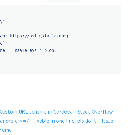
cy"
gap: https://ssl.gstatic.com;
ne';
ine' 'unsafe-eval' blob:
 Custom URL scheme in Cordova - Stack Overflow
droid >=7. Fixable in one line, pls do it. · Issue
cheme