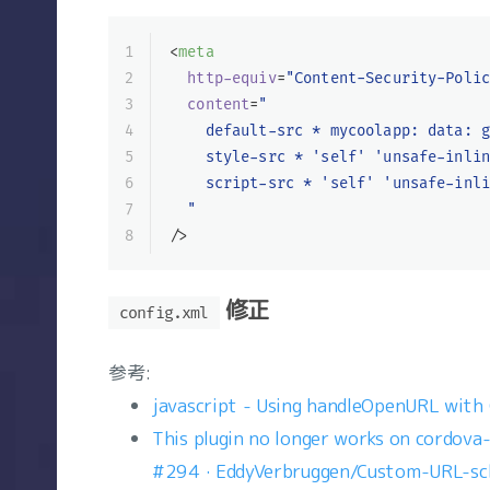
1
<
meta
2
http-equiv
=
"Content-Security-Poli
3
content
=
"
4
    default-src * mycoolapp: data: 
5
    style-src * 'self' 'unsafe-inli
6
    script-src * 'self' 'unsafe-inl
7
  "
8
/>
修正
config.xml
参考:
javascript - Using handleOpenURL with
This plugin no longer works on cordova-an
#294 · EddyVerbruggen/Custom-URL-s