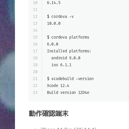
10
6.14.5
11
12
$ cordova -v
13
10.0.0
14
15
$ cordova platforms
16
6.0.0
17
Installed platforms:
18
  android 9.0.0
19
  ios 6.1.1
20
21
$ xcodebuild -version
22
Xcode 12.4
23
Build version 12D4e
動作確認端末