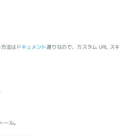
う方法は
ドキュメント
通りなので、カスタム URL スキ
。
トール。